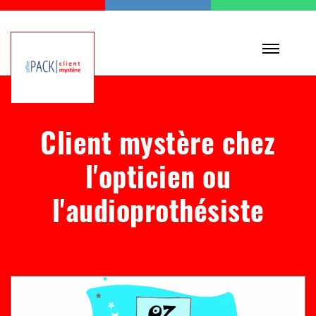
Client mystère chez
l'opticien ou
l'audioprothésiste